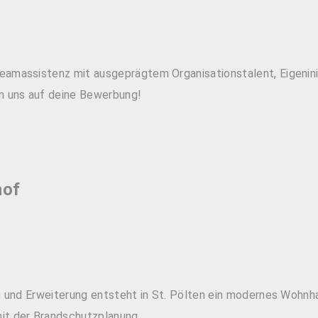
amassistenz mit ausgeprägtem Organisationstalent, Eigeninit
en uns auf deine Bewerbung!
hof
ung und Erweiterung entsteht in St. Pölten ein modernes Woh
it der Brandschutzplanung.